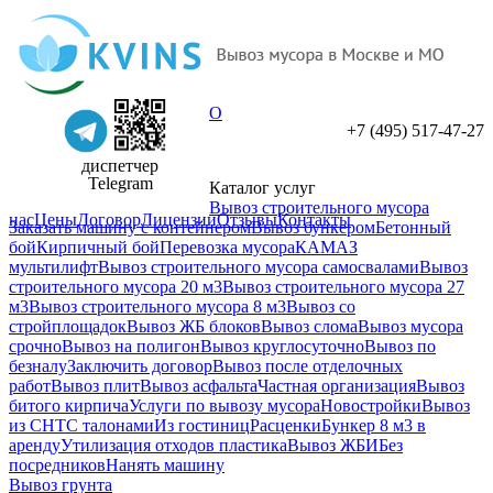
О
+7 (495) 517-47-27
диспетчер
Telegram
Каталог услуг
Вывоз строительного мусора
нас
Цены
Договор
Лицензии
Отзывы
Контакты
Заказать машину с контейнером
Вывоз бункером
Бетонный
бой
Кирпичный бой
Перевозка мусора
КАМАЗ
мультилифт
Вывоз строительного мусора самосвалами
Вывоз
строительного мусора 20 м3
Вывоз строительного мусора 27
м3
Вывоз строительного мусора 8 м3
Вывоз со
стройплощадок
Вывоз ЖБ блоков
Вывоз слома
Вывоз мусора
срочно
Вывоз на полигон
Вывоз круглосуточно
Вывоз по
безналу
Заключить договор
Вывоз после отделочных
работ
Вывоз плит
Вывоз асфальта
Частная организация
Вывоз
битого кирпича
Услуги по вывозу мусора
Новостройки
Вывоз
из СНТ
С талонами
Из гостиниц
Расценки
Бункер 8 м3 в
аренду
Утилизация отходов пластика
Вывоз ЖБИ
Без
посредников
Нанять машину
Вывоз грунта