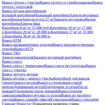
Вывоз грунта с участка
Вывоз грунта со стройплощадки
Вывоз
грунта с погрузкой
Вывоз мусора контейнером
Большой контейнер
Маленький контейнер
Аренда мусорных
контейнеров
Аренда пухто 27 м3
Заказать мусоровоз
Вызов
контейнера
Аренда бака
Контейнер 8 м³ от 15 000 руб.
Контейнер 10 м³ от 17 000
р.
Контейнер 20 м³ от 28 000 р.
Контейнер 27 м³ от 35 000
р.
Контейнер 36 м³ от 50 000 р.
Вывоз КГМ
Вывоз промышленных отходов
Вывоз производственных
отходов
Вывоз КГО
Вывоз ТБО
Аренда накопителя
Заказать мусорный контейнер
Вывоз снега
Вывоз снега с территории
Вывоз снега без погрузки
Вывоз
снега с участка
Вывоз другого мусора
Вывоз мусора с дачного участка
Контейнер для вывоза
строительного мусора
Вывоз и утилизация старой
мебели
Деревянный мусор
Порубочные остатки
После
пожара
Утилизация спила деревьев
Вывоз отходов
самосвалами
Вывоз мусора со склада
Вывоз из частного
сектора
Вывоз хлама
Из офиса
Из магазинов
Вывоз стеклобоя
Главная
>
Новости
>
Повышения размеров ставки