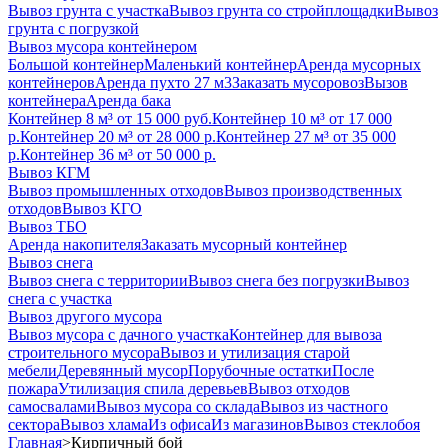
Вывоз грунта с участка
Вывоз грунта со стройплощадки
Вывоз
грунта с погрузкой
Вывоз мусора контейнером
Большой контейнер
Маленький контейнер
Аренда мусорных
контейнеров
Аренда пухто 27 м3
Заказать мусоровоз
Вызов
контейнера
Аренда бака
Контейнер 8 м³ от 15 000 руб.
Контейнер 10 м³ от 17 000
р.
Контейнер 20 м³ от 28 000 р.
Контейнер 27 м³ от 35 000
р.
Контейнер 36 м³ от 50 000 р.
Вывоз КГМ
Вывоз промышленных отходов
Вывоз производственных
отходов
Вывоз КГО
Вывоз ТБО
Аренда накопителя
Заказать мусорный контейнер
Вывоз снега
Вывоз снега с территории
Вывоз снега без погрузки
Вывоз
снега с участка
Вывоз другого мусора
Вывоз мусора с дачного участка
Контейнер для вывоза
строительного мусора
Вывоз и утилизация старой
мебели
Деревянный мусор
Порубочные остатки
После
пожара
Утилизация спила деревьев
Вывоз отходов
самосвалами
Вывоз мусора со склада
Вывоз из частного
сектора
Вывоз хлама
Из офиса
Из магазинов
Вывоз стеклобоя
Главная
>
Кирпичный бой