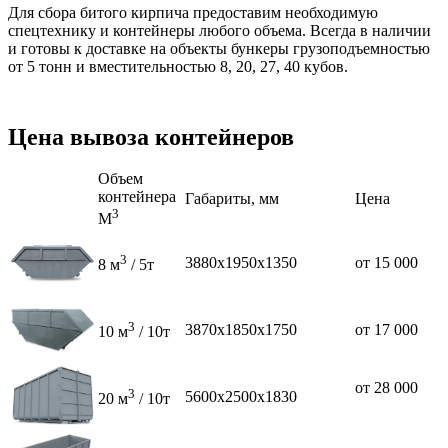
Для сбора битого кирпича предоставим необходимую
спецтехнику и контейнеры любого объема. Всегда в наличии
и готовы к доставке на объекты бункеры грузоподъемностью
от 5 тонн и вместительностью 8, 20, 27, 40 кубов.
Цена вывоза контейнеров
Объем
контейнера
Габариты, мм
Цена
3
М
3
3880х1950х1350
от 15 000
8 м
/ 5т
3
3870х1850х1750
от 17 000
10 м
/ 10т
от 28 000
3
5600х2500х1830
20 м
/ 10т