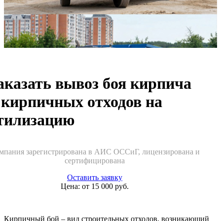
аказать вывоз боя кирпича
 кирпичных отходов на
тилизацию
мпания зарегистрирована в АИС ОССиГ, лицензирована и
сертифицирована
Оставить заявку
Цена: от
15 000
руб.
Кирпичный бой – вид строительных отходов, возникающий