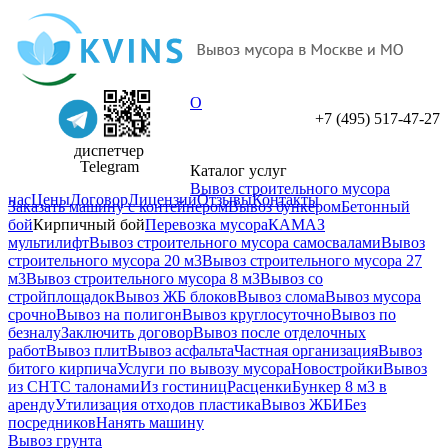
О
+7 (495) 517-47-27
диспетчер
Telegram
Каталог услуг
Вывоз строительного мусора
нас
Цены
Договор
Лицензии
Отзывы
Контакты
Заказать машину с контейнером
Вывоз бункером
Бетонный
бой
Кирпичный бой
Перевозка мусора
КАМАЗ
мультилифт
Вывоз строительного мусора самосвалами
Вывоз
строительного мусора 20 м3
Вывоз строительного мусора 27
м3
Вывоз строительного мусора 8 м3
Вывоз со
стройплощадок
Вывоз ЖБ блоков
Вывоз слома
Вывоз мусора
срочно
Вывоз на полигон
Вывоз круглосуточно
Вывоз по
безналу
Заключить договор
Вывоз после отделочных
работ
Вывоз плит
Вывоз асфальта
Частная организация
Вывоз
битого кирпича
Услуги по вывозу мусора
Новостройки
Вывоз
из СНТ
С талонами
Из гостиниц
Расценки
Бункер 8 м3 в
аренду
Утилизация отходов пластика
Вывоз ЖБИ
Без
посредников
Нанять машину
Вывоз грунта