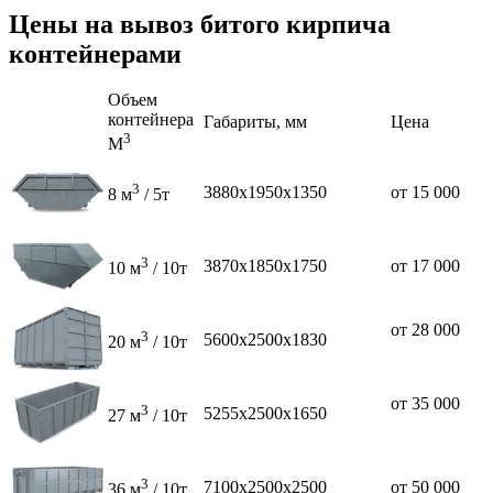
Цены на вывоз битого кирпича
контейнерами
Объем
контейнера
Габариты, мм
Цена
3
М
3
3880х1950х1350
от 15 000
8 м
/ 5т
3
3870х1850х1750
от 17 000
10 м
/ 10т
от 28 000
3
5600х2500х1830
20 м
/ 10т
от 35 000
3
5255х2500х1650
27 м
/ 10т
3
7100х2500х2500
от 50 000
36 м
/ 10т