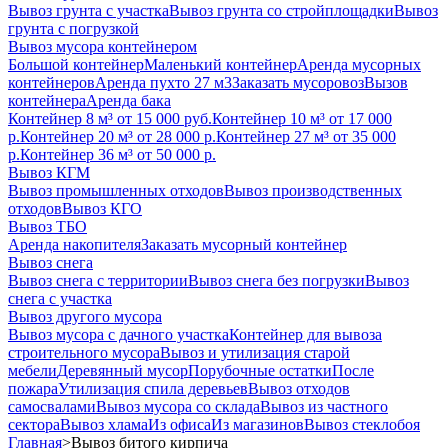
Вывоз грунта с участка
Вывоз грунта со стройплощадки
Вывоз
грунта с погрузкой
Вывоз мусора контейнером
Большой контейнер
Маленький контейнер
Аренда мусорных
контейнеров
Аренда пухто 27 м3
Заказать мусоровоз
Вызов
контейнера
Аренда бака
Контейнер 8 м³ от 15 000 руб.
Контейнер 10 м³ от 17 000
р.
Контейнер 20 м³ от 28 000 р.
Контейнер 27 м³ от 35 000
р.
Контейнер 36 м³ от 50 000 р.
Вывоз КГМ
Вывоз промышленных отходов
Вывоз производственных
отходов
Вывоз КГО
Вывоз ТБО
Аренда накопителя
Заказать мусорный контейнер
Вывоз снега
Вывоз снега с территории
Вывоз снега без погрузки
Вывоз
снега с участка
Вывоз другого мусора
Вывоз мусора с дачного участка
Контейнер для вывоза
строительного мусора
Вывоз и утилизация старой
мебели
Деревянный мусор
Порубочные остатки
После
пожара
Утилизация спила деревьев
Вывоз отходов
самосвалами
Вывоз мусора со склада
Вывоз из частного
сектора
Вывоз хлама
Из офиса
Из магазинов
Вывоз стеклобоя
Главная
>
Вывоз битого кирпича