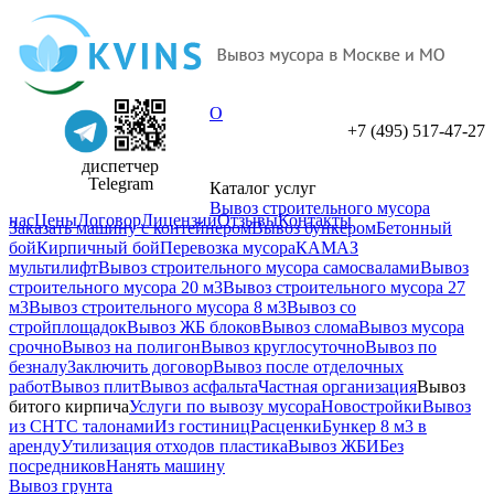
О
+7 (495) 517-47-27
диспетчер
Telegram
Каталог услуг
Вывоз строительного мусора
нас
Цены
Договор
Лицензии
Отзывы
Контакты
Заказать машину с контейнером
Вывоз бункером
Бетонный
бой
Кирпичный бой
Перевозка мусора
КАМАЗ
мультилифт
Вывоз строительного мусора самосвалами
Вывоз
строительного мусора 20 м3
Вывоз строительного мусора 27
м3
Вывоз строительного мусора 8 м3
Вывоз со
стройплощадок
Вывоз ЖБ блоков
Вывоз слома
Вывоз мусора
срочно
Вывоз на полигон
Вывоз круглосуточно
Вывоз по
безналу
Заключить договор
Вывоз после отделочных
работ
Вывоз плит
Вывоз асфальта
Частная организация
Вывоз
битого кирпича
Услуги по вывозу мусора
Новостройки
Вывоз
из СНТ
С талонами
Из гостиниц
Расценки
Бункер 8 м3 в
аренду
Утилизация отходов пластика
Вывоз ЖБИ
Без
посредников
Нанять машину
Вывоз грунта